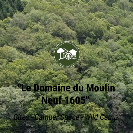
"Le Domaine du Moulin
Neuf 1605"
Gîtes - Camper Space - Wild Camp